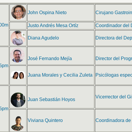
John Ospina Nieto
Cirujano Gastroin
:00m
Justo Andrés Mesa Ortíz
Coordinador del 
Diana Agudelo
Directora del De
José Fernando Mejía
Director del Pro
25pm
Juana Morales
y
Cecilia Zuleta
Psicólogas especi
Vicerrector del 
Juan Sebastián Hoyos
15pm
Viviana Quintero
Coordinadora de 