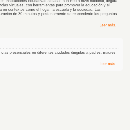
 instituciones educativas afiliad​a​s a la Red​ a nivel nacional​, llegará
cias virtuales, con​ herramientas para promover la educación y el
 en contextos como el hogar, la escuela y la sociedad. La​s​ ​
a duración de 30 minutos y posteriormente ​se responderán las preguntas
Leer más...
cias presenciales en diferentes ciudades dirigidas a padres, madres,
Leer más...