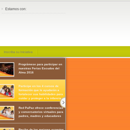
Estamos con:
Inscriba su Iniciativa
Prográmese para participar en
nuestras Ferias Escudos del
Alma 2016
Participe en los 4 cursos de
formación que le ayudarán a
fortalecer sus habilidades para
cuidar y proteger a la infancia y
la adolescencia
Red PaPaz ofrece conferencias
y conversatorios virtuales para
padres, madres y educadores
Reciba de los mejores expertos,