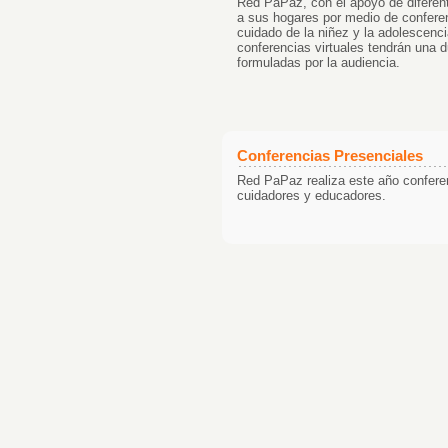
Red PaPaz, con el apoyo de ​diferentes
a sus hogares por medio de ​conferen
cuidado de la niñez y la adolescencia
conferencias virtual​es​ tendrá​n​ un
formuladas por la audiencia.
Conferencias Presenciales
Red PaPaz realiza este año conferen
cuidadores y educadores.