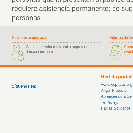
requiere asistencia permanente; se sug
personas.
Haga sus pagos acá
Informe de lo
Cancele el valor del stand o haga sus
Cono
donaciones
aquí
event
Red de portal
www.redpapaz.org
Síguenos en:
Ángel Protector
Aprendiendo a Se
Te Protejo
PaPaz Solidarios