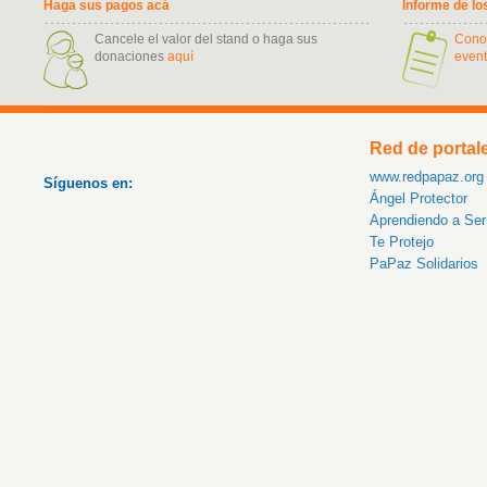
Haga sus pagos acá
Informe de lo
Cancele el valor del stand o haga sus
Cono
donaciones
aquí
event
Red de portal
www.redpapaz.org
Síguenos en:
Ángel Protector
Aprendiendo a Se
Te Protejo
PaPaz Solidarios