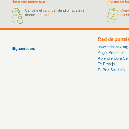
Haga sus pagos acá
Informe de lo
Cancele el valor del stand o haga sus
Cono
donaciones
aquí
event
Red de portal
www.redpapaz.org
Síguenos en:
Ángel Protector
Aprendiendo a Se
Te Protejo
PaPaz Solidarios