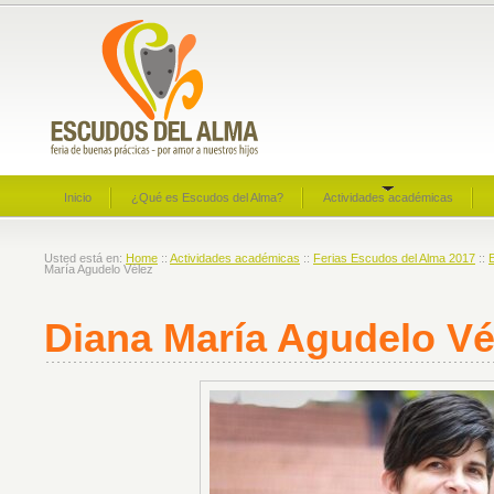
Inicio
¿Qué es Escudos del Alma?
Actividades académicas
Usted está en:
Home
::
Actividades académicas
::
Ferias Escudos del Alma 2017
::
María Agudelo Vélez
Diana María Agudelo Vé