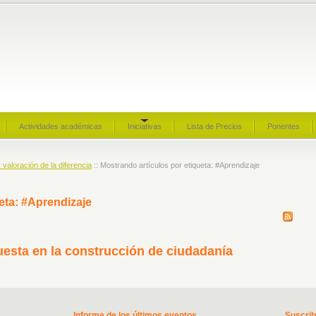
Actividades académicas
Iniciativas
Lista de Precios
Ponentes
y valoración de la diferencia
:: Mostrando artículos por etiqueta: #Aprendizaje
eta: #Aprendizaje
uesta en la construcción de ciudadanía
Informe de los últimos eventos
Suscri