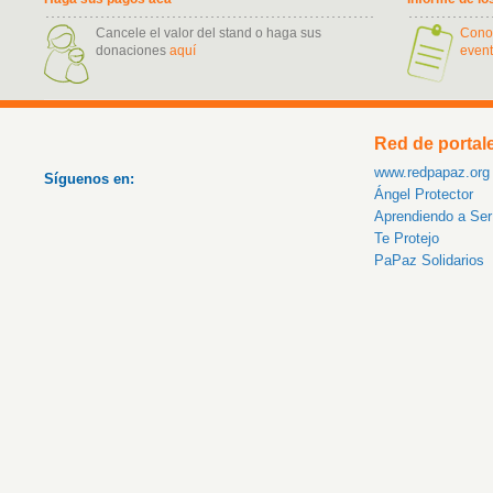
Cancele el valor del stand o haga sus
Cono
donaciones
aquí
event
Red de portal
www.redpapaz.org
Síguenos en:
Ángel Protector
Aprendiendo a Se
Te Protejo
PaPaz Solidarios