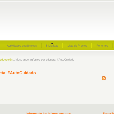
Actividades académicas
Iniciativas
Lista de Precios
Ponentes
 educación
:: Mostrando artículos por etiqueta: #AutoCuidado
ueta: #AutoCuidado
Informe de los últimos eventos
Suscri