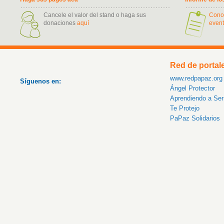
Cancele el valor del stand o haga sus
Cono
donaciones
aquí
event
Red de portal
www.redpapaz.org
Síguenos en:
Ángel Protector
Aprendiendo a Se
Te Protejo
PaPaz Solidarios