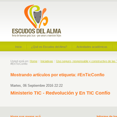
Inicio
¿Qué es Escudos del Alma?
Actividades académicas
Usted está en:
Home
::
Iniciativas
::
Uso seguro, responsable y constructivo de las 
#EnTicConfio
Mostrando artículos por etiqueta: #EnTicConfio
Martes, 06 Septiembre 2016 22:22
Ministerio TIC - Redvolución y En TIC Confío
Haga sus pagos acá
Informe de lo