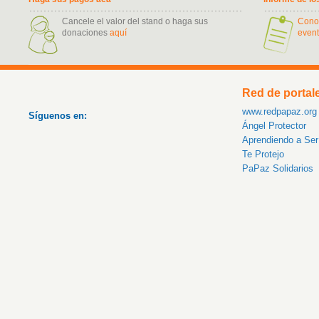
Cancele el valor del stand o haga sus
Cono
donaciones
aquí
event
Red de portal
www.redpapaz.org
Síguenos en:
Ángel Protector
Aprendiendo a Se
Te Protejo
PaPaz Solidarios