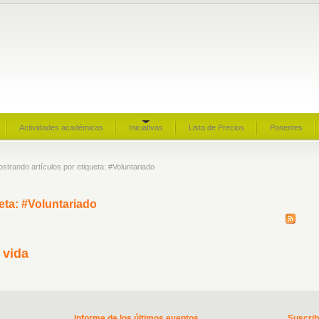
Actividades académicas
Iniciativas
Lista de Precios
Ponentes
ostrando artículos por etiqueta: #Voluntariado
eta: #Voluntariado
 vida
Informe de los últimos eventos
Suscri