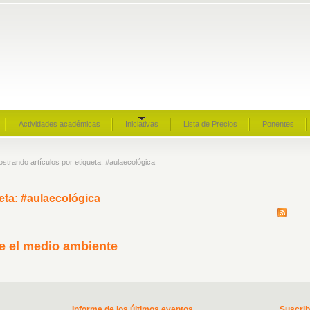
Actividades académicas
Iniciativas
Lista de Precios
Ponentes
ostrando artículos por etiqueta: #aulaecológica
eta: #aulaecológica
ge el medio ambiente
Informe de los últimos eventos
Suscri