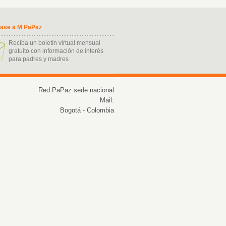
base a M PaPaz
Reciba un boletín virtual mensual
gratuito con información de interés
para padres y madres
ukash kart nasil alinir
Red PaPaz sede nacional
Mail:
Bogotá - Colombia