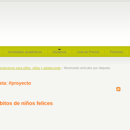
Actividades académicas
Iniciativas
Lista de Precios
Ponentes
rotectores para niños, niñas y adolescente
:: Mostrando artículos por etiqueta:
eta: #proyecto
bitos de niños felices