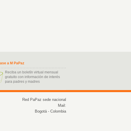
base a M PaPaz
Reciba un boletín virtual mensual
gratuito con información de interés
para padres y madres
ukash kart nasil alinir
Red PaPaz sede nacional
Mail:
Bogotá - Colombia