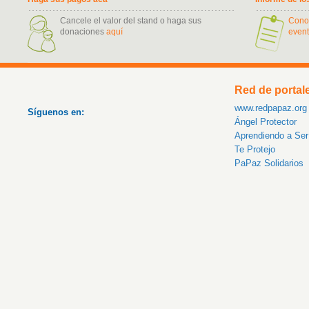
Cancele el valor del stand o haga sus
Cono
donaciones
aquí
event
Red de portal
www.redpapaz.org
Síguenos en:
Ángel Protector
Aprendiendo a Se
Te Protejo
PaPaz Solidarios