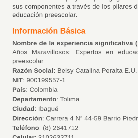
sus componentes a través de los pilares de
educación preescolar.
Información Básica
Nombre de la experiencia significativa (i
Años Maravillosos: Expertos en educac
preescolar
Razón Social:
Belsy Catalina Peralta E.U.
NIT
: 900199557-1
País
: Colombia
Departamento
: Tolima
Ciudad
:
Ibagué
Dirección
:
Carrera 4 N° 44-59 Barrio Pied
Teléfono
: (8)
2641712
Celular
: 3102633711