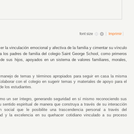
font size
Imprimir
ecer la vinculación emocional y afectiva de la familia y cimentar su vínculo
a los padres de familia del colegio Saint George School, como primeros
de sus hijos, apoyados en un sistema de valores familiares, morales,
el manejo de temas y términos apropiados para seguir en casa la misma
Colaborar con el colegio en sugerir temas y materiales de apoyo para el
de los estudiantes.
 como un ser íntegro, generando seguridad en sí mismo reconociendo sus
su sentido espiritual de manera que construya a través de su interacción
n social que le posibilite una trascendencia personal a través del
idad y la excelencia en su quehacer cotidiano vinculado a su proceso