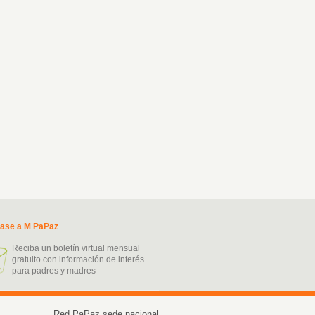
base a M PaPaz
Reciba un boletín virtual mensual
gratuito con información de interés
para padres y madres
ukash kart nasil alinir
Red PaPaz sede nacional